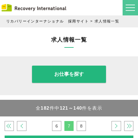
リカバリーインターナショナル 採用サイト
求人情報一覧
求人情報一覧
お仕事を探す
全
182
件中
121～140
件を表示
«
‹
6
7
8
›
»