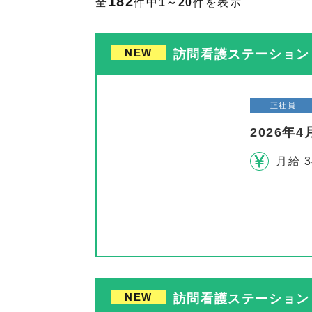
182
全
件中
1～20
件を表示
NEW
訪問看護ステーション 
正社員
2026
月給 3
NEW
訪問看護ステーション 