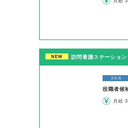
月給 3
NEW
訪問看護ステーション 
正社員
役職者候
月給 3