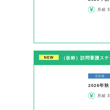
月給 3
NEW
（仮称）訪問看護ステー
正社員
2026
月給 3