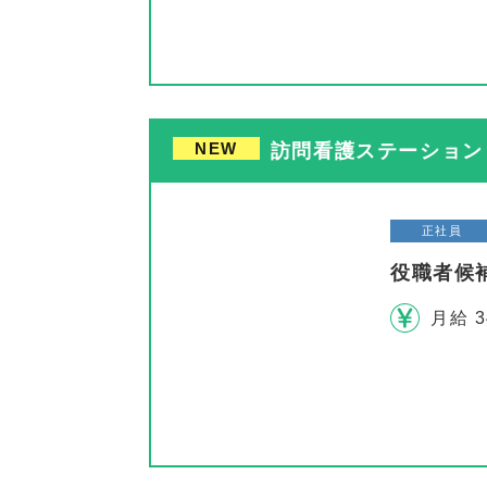
NEW
訪問看護ステーション 
正社員
役職者候
月給 3