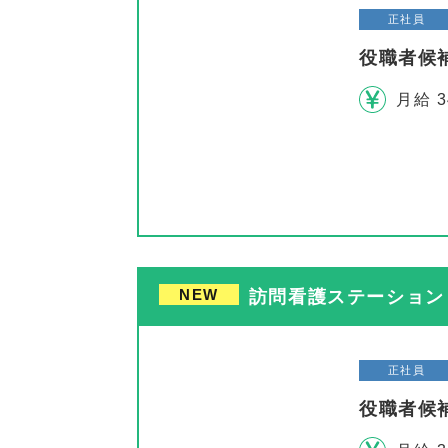
正社員
役職者候
月給 3
NEW
訪問看護ステーション 
正社員
役職者候