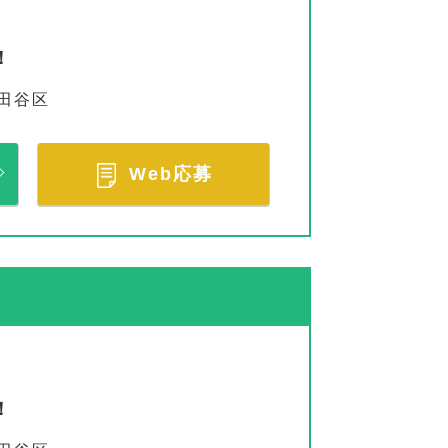
！
田谷区
Web応募
！