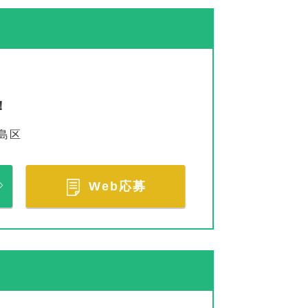
！
島区
Web応募