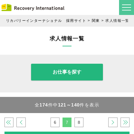
リカバリーインターナショナル 採用サイト
関東
求人情報一覧
求人情報一覧
お仕事を探す
全
174
件中
121～140
件を表示
«
‹
6
7
8
›
»